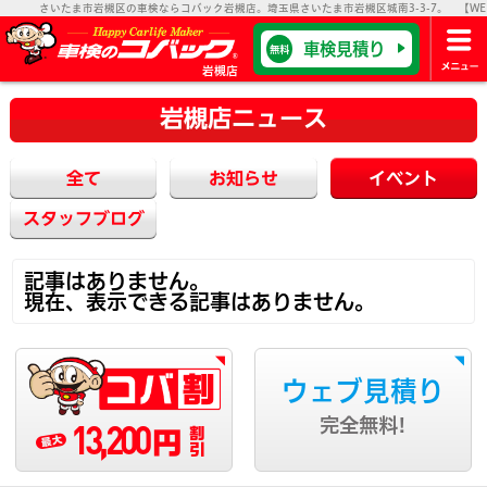
さいたま市岩槻区の車検ならコバック岩槻店。埼玉県さいたま市岩槻区城南3-3-7。 【WEB受
車検見積り
無料
岩槻店
岩槻店ニュース
全て
お知らせ
イベント
スタッフブログ
記事はありません。
現在、表示できる記事はありません。
ウェブ見積り
13,200
完全無料!
円