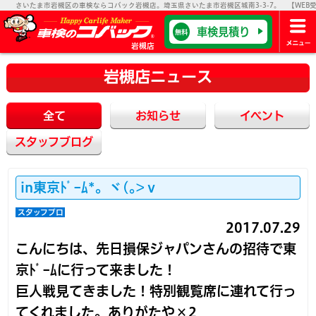
さいたま市岩槻区の車検ならコバック岩槻店。埼玉県さいたま市岩槻区城南3-3-7。 【WEB受付】2
車検見積り
無料
岩槻店
岩槻店ニュース
全て
お知らせ
イベント
スタッフブログ
in東京ﾄﾞｰﾑ*。ヾ(｡>ｖ
スタッフブロ
グ
2017.07.29
こんにちは、先日損保ジャパンさんの招待で東
京ﾄﾞｰﾑに行って来ました！
巨人戦見てきました！特別観覧席に連れて行っ
てくれました。ありがたや×2