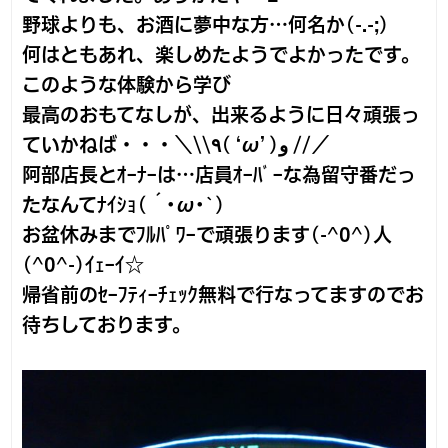
野球よりも、お酒に夢中な方…何名か(-.-;)
何はともあれ、楽しめたようでよかったです。
このような体験から学び
最高のおもてなしが、出来るように日々頑張っ
ていかねば・・・＼\\٩( ‘ω’ )و //／
阿部店長とｵｰﾅｰは…店員ｵｰﾊﾞｰな為留守番だっ
たなんてﾅｲｼｮ(´･ω･`)
お盆休みまでﾌﾙﾊﾟﾜｰで頑張ります(-^0^)人
(^0^-)ｲｪｰｲ☆
帰省前のｾｰﾌﾃｨｰﾁｪｯｸ無料で行なってますのでお
待ちしております。