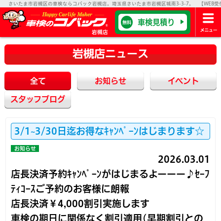
さいたま市岩槻区の車検ならコバック岩槻店。埼玉県さいたま市岩槻区城南3-3-7。 【WEB受付】
車検見積り
無料
岩槻店
岩槻店ニュース
全て
お知らせ
イベント
スタッフブログ
3/1~3/30日迄お得なｷｬﾝﾍﾟｰﾝはじまります☆
お知らせ
2026.03.01
店長決済予約ｷｬﾝﾍﾟｰﾝがはじまるよーーー♪ｾｰﾌ
ﾃｨｺｰｽご予約のお客様に朗報
店長決済￥4,000割引実施します
車検の期日に関係なく割引適用(早期割引との