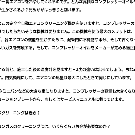
が一番エアコンを冷やしてくれるのです。どんな高価なコンプレッサーオイル
が生かされるか？死ぬかがはっきりと別れます。
のこの完全全自動エアコンクリーニング機器を使いますと、コンプレッサーの
けでしたらたいそうな機械は要りません。この機械を使う最大のメリットは、
ブ、各エアコンの機能を生かすために、配管内に不純物や水分、そして古くな
しいガスを充填する。そして、コンプレッサーオイルをメーカーが定める適正
。
する前と、施工した後の温度計を見ますと－2度の違いは出るでしょう。ちな
す。内気循環にして、エアコンの風量は最大にしたときで同じにしています。
Vやミニバンなどの大きな車になりますと、コンプレッサーの容量も大きくな
コーションプレートから、もしくはサービスマニュアルに載っています。
スクリーニングは幾ら？
コンガスのクリーニングには、いくらぐらいお金が必要なのか？