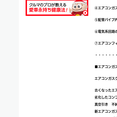
④エアコンガ
⑤配管パイプ
⑥電気系回路
⑦エアコンフ
・・・・・・
■エアコンガ
エアコンガス
古くなったエ
劣化したコン
真空引き 不
新エアコンガ