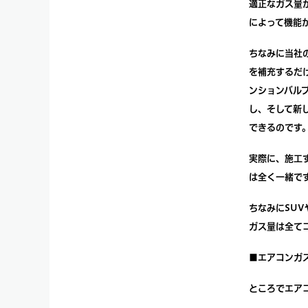
適正なガス量
によって機能
ちなみに当社
を補充するだ
ンションバル
し、そして新
できるのです
実際に、施工
は全く一緒で
ちなみにSU
ガス量は全て
■エアコンガ
ところでエア