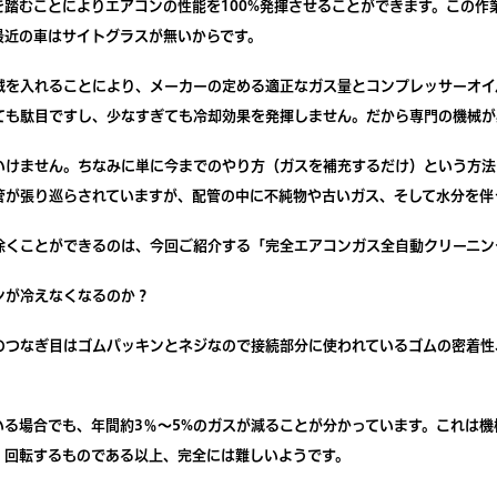
を踏むことによりエアコンの性能を100%発揮させることができます。この
最近の車はサイトグラスが無いからです。
械を入れることにより、メーカーの定める適正なガス量とコンプレッサーオイ
ても駄目ですし、少なすぎても冷却効果を発揮しません。だから専門の機械が
いけません。ちなみに単に今までのやり方（ガスを補充するだけ）という方法
管が張り巡らされていますが、配管の中に不純物や古いガス、そして水分を伴
除くことができるのは、今回ご紹介する「完全エアコンガス全自動クリーニン
ンが冷えなくなるのか？
のつなぎ目はゴムパッキンとネジなので接続部分に使われているゴムの密着性
いる場合でも、年間約3％～5%のガスが減ることが分かっています。これは
、回転するものである以上、完全には難しいようです。