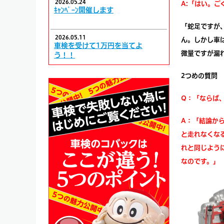
2026.05.24
A:「はい。ご
ｷｬﾝﾍﾟｰﾝ開催します
「蛇足ですが
2026.05.11
ん。しかし車
車検を受けて1万円を当てよ
微量ですが漏
う！！
2つめの質問
Q：「ならば
A：「結論か
と走れなくな
れと同じよう
なのです。」