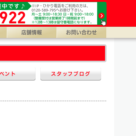
積り0円、代車0円【業界最安値】の店舗数全国NO.1車検専門店
業中です♪
※IP・ひかり電話をご利用の方は、
922
0120-589-795へお掛け下さい。
月～土 9:00~18:30 日・祝 9:00~18:00
（整備受付は営業終了1時間前まで）
※12時～13時は留守番電話になります。
店舗情報
お問い合わせ
ベント
スタッフブログ