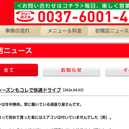
槻区城南3-3-7。 【WEB受付】24H年中無休対応/代行料0円、見
<お問い合わせはコチラ>毎日、楽しく営
0037-6001-4
車検の流れ
メニュー＆料金
岩槻店ニュース
店ニュース
全て
お知らせ
イ
シーズンもコレで快適ドライブ
［2026.04.03］
ンは年中無休。常に働いている頑張り屋さんです。
なって初めて買った車にはエアコンは付いていませんでした（笑）。