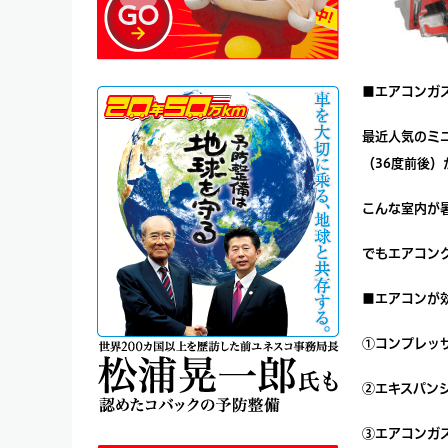
■エアコンガ
最近人気のミ
（36度前後
こんな室内が
でもエアコン
■エアコンが
①コンプレッ
②エキスパン
③エアコンガ